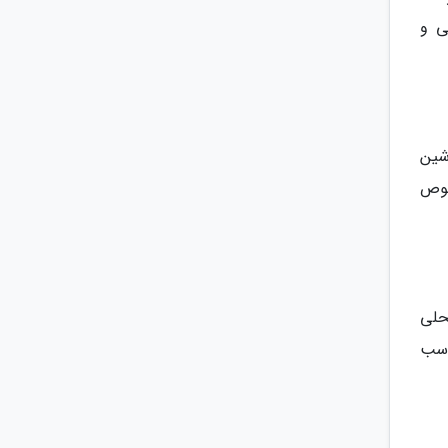
ی و
شین
صوص
اهالی محلی
 مناسب