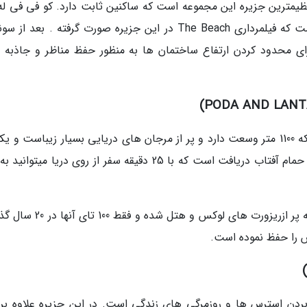
 فی دون (به انگلیسی : Ko Phi Phi Don) عظیمترین جزیره این مجموعه است که ساکنین ثابت دارد. کو فی فی 
انگلیسی : Ko Phi Phi Don) جزیره کوچکترین است که فیلمرداری The Beach در این جزیره صورت گرفته . بعد
برای محدود کردن ارتفاع ساختمان ها به منظور حفظ مناظر و جاذبه 
جزیره پودا در 7 کیلومتری اونانگ واقع شده است که 1100 متر وسعت دارد و پر از مرجان های دریایی بسیار زیباست و
بهترین مکان ها برای اسنورکلینگ، کایاک سواری و حمام آفتاب دریافت است که با 25 دقیقه سفر از روی دریا میت
جزیره لانتا به قدری بین گردشگران محبوب است که پر ازریزورت های لوکس و هتل
 را حفظ نموده است.
ردن استرس ها و روزمرگی های زندگی است. در این جزیره علاوه بر 