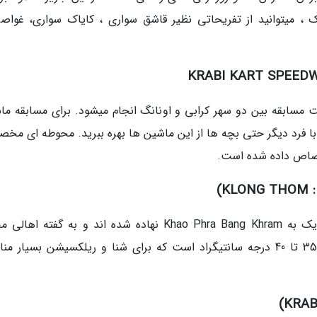
 ، میتوانید از تفریحاتی نظیر قاشق سواری ، کایاک سواری، غواص
مسابقه بین دو سهر کرابی و اونانگ انجام میشود. برای مسابقه ما
با فرد دیگر حتی بچه ها از این ماشین ها بهره ببرید. محوطه ای مخ
تصاص داده شده است.
)
این چشمه های آب گرم طبیعی در دل جنگل نزدیک به Khao Phra Bang Khram نهاده شده اند و به گفته 
خاصیت درمانی دارند. گرمای آب این چشمه ها 35 تا 40 درجه سانتیگراد است که برای شنا و ریلکسیشن بسیار