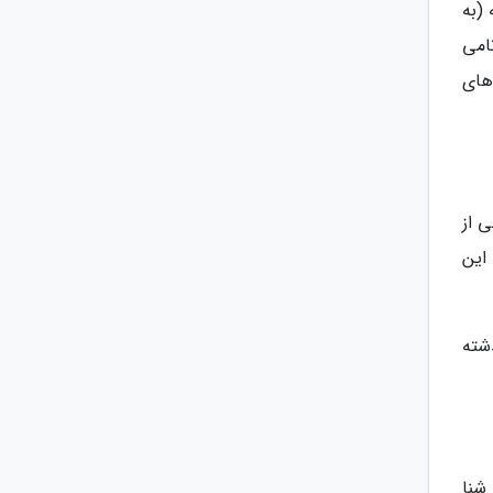
له (به
 از سونامی
های
 یکی از
وانید به این
 شده و فقط 100 تای آنها در 20 سال گذشته
شنا