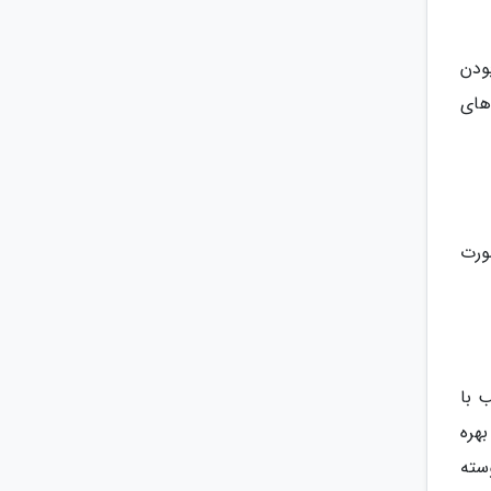
ودن
های
ورت
 با
هره
سته