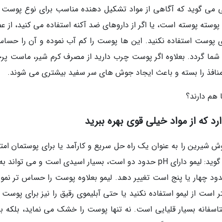
 در بمبئی می گوید که آگاهی از مواد تشکیل دهنده مناسب برای نوع پوست
سته پوسته است، یا اگر از داروهای ضد آکنه استفاده می کنید، از عص
ی پوست استفاده نکنید. این ها پوست را کم آب نموده و آن را حساس
شما گردد. بعلاوه اگر پوست چرب دارید از مصرف کرم شیر، ماست پر
منافذ را بسته و باعث ایجاد جوش های سر سفید بیشتری می شوند.
 هم دارند؟
د که از مواد خیلی قوی بهره ببرید
وش شیرین را به عنوان یک راه حل سریع و کارآمد یا برای پوستمان امت
نموده ایم یا از دیگران شنیده ایم. دکتر Sharad می گوید: لیمو دارای pH حدود دو است، بسیار اسیدی است و می تو
اند و PH پوست را که حدود چهار یا پنج است تغییر دهد. لیمو بعلاوه پوست را حساس تر نم
hyperpigmenta می گردد. بهتر است از لیمو استفاده نکنید یا حتی آبلیموی رقیق را نیز برای پوس
متاسفانه بسیار قلیایی است. نه تنها پوست را خشک می نماید، بلکه ب