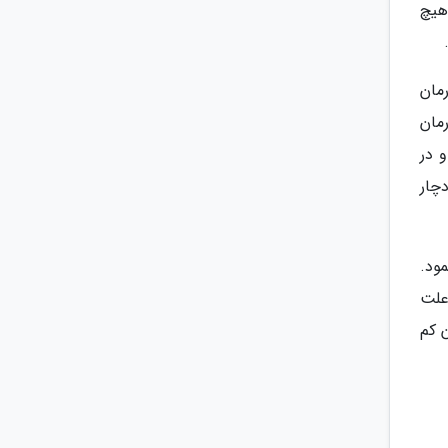
هیچ
مان
مان
 در
چار
ود.
علت
 کم