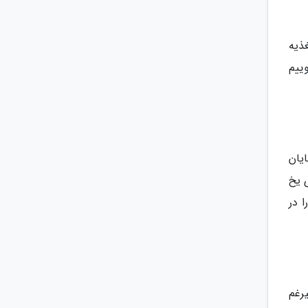
غذیه
ییم
یان
 یخ
 در
یرغم