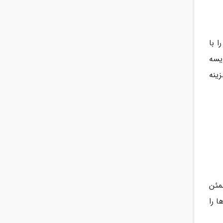
 با
یسه
ینه
 باشد. کاملا مطمئن
 را