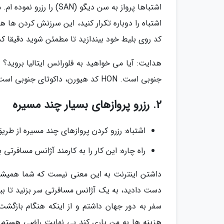
اشتباها پرواز به سن دیگو
اشتباه را دوباره تکرار کنید، این سرزنش کردن ها ه
کد روی بلیط خود بیندازید تا مطمئن شوید دقیقا ک
جنوبی است. HON کد هیورن، داکوتای جنوبی است، نه هونولولو (HNL).
2. رزرو پروازهای بسیار چند مسیره
اشتباه: رزرو کردن پروازهای چند مسیره از طری
راه چاره: این کار را به کارمند آژانس مسافرتی 
داشتن اینترنت به این معنی نیست که شما همیشه بای
دست دادید، به یک آژانس مسافرتی سر بزنید تا ببی
سفر به دور جهان داشتم و از اینکه هنگام بازگش
هزینه ها به من یاری کند بی نهایت راضی هستم. ب