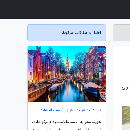
اخبار و مقالات مرتبط
رای
تور هلند: هزینه سفر به آمستردام هلند
هزینه سفر به آمستردامآمستردام مرکز هلند،
کشور گل لاله است. این شهر مقصد