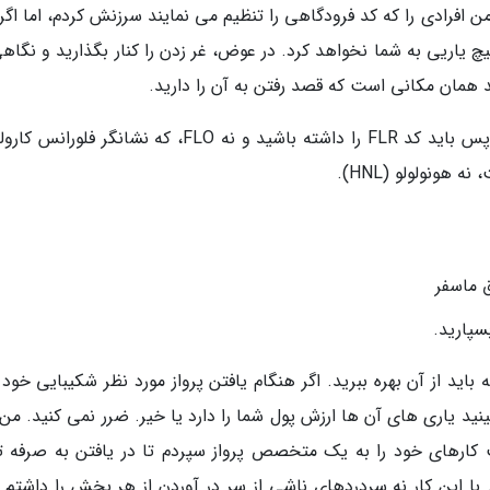
 (SAN) را رزرو نموده ام. من افرادی را که کد فرودگاهی را تنظیم می نمایند سرزنش کردم، اما اگ
یچ یاریی به شما نخواهد کرد. در عوض، غر زدن را کنار بگذارید و نگاه
د همان مکانی است که قصد رفتن به آن را دارید.
هدایت: آیا می خواهید به فلورانس ایتالیا بروید؟ پس باید کد FLR را داشته باشید و نه FLO، که نشانگر ف
ق ماسفر
بسپارید.
د از آن بهره ببرید. اگر هنگام یافتن پرواز مورد نظر شکیبایی خود ر
نید یاری های آن ها ارزش پول شما را دارد یا خیر. ضرر نمی کنید. من
ت کارهای خود را به یک متخصص پرواز سپردم تا در یافتن به صرفه ت
ا این کار نه سردردهای ناشی از سر در آوردن از هر بخش را داشتم و