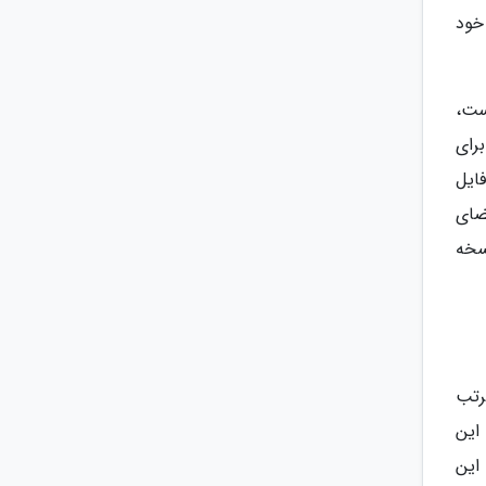
خود
ینده است،
رای
فایل
ی فضای
سخه
 مرتب
در نگاه اول، این
این