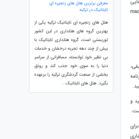
ایی
معرفی برترین هتل های زنجیره ای
تایتانیک در ترکیه
کی و کجا آن ها را نصب نموده ایم. خبر خوب این است که macOS
هتل های زنجیره ای تایتانیک ترکیه یکی از
بهترین گروه های هتلداری در این کشور
توریستی است، گروه هتلداری تایتانیک با
بیش از چند دهه تجربه درخشان و خدمات
بی نظیر خود توانسته، مسافرانی از سراسر
دنیا را به سوی خود جذب کند و رونق
یقی،
بخشی از صنعت گردشگری ترکیه را برعهده
امه
بگیرد. هتل های تایتانیک...
ید.
نید و
ست.
رای
رایگان به نام AppCleaner به شما یاری