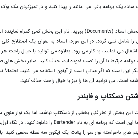
اده یک برنامه باقی می مانند را پیدا کنید و در تمیزکردن مک بوک 
پس از حذف برنامه هایی که احتیاجی ندارید، به بخش اسناد (Documents) بروید. نام این بخش کمی گمراه نما
ا شامل نمی گردد. در این مورد، اسناد به عنوان یک اصطلاح کلی ب
اشغال می نمایند، به کار می رود. بعلاوه می توانید با خیال راحت هر 
فایل های تصویر دیسک با پسوند .dmg) که برنامه مرتبط با آن را نصب نموده اید، حذف کنید. سایر بخش ها
 این است که اگر مدتی است از آیفون استفاده می کنید، احتمالاً ن
Me) آغاز کنیم. ممکن است این بخش از نظر فنی بخشی از دسکتاپ نباشد، اما یک نوار منوی
می تواند به کاهش شلوغی کلی یاری کند. توصیه ما این است که برنامه ای به نام Bartender را دانلود کنید. 
م های ناخواسته نوار منو را پشت یک آیکون سه نقطه مخفی کنید. با 