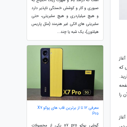
است که درامد بالا و شهرت زیاد، احتیاج به
صبوری و کار و کوشش خستگی ناپذیر دارد
و هیچ میلیاردری و هیچ سلبریتی، حتی
سلبریتی های الکی غیر هنرمند (مثل پاریس
هیلتون)، یک شبه یا چند...
غاز
 که
ید.
فحه
 را
معرفی 12 تا از برترین قاب های پوکو X7
Pro
غاز
گوشی پوکو x7 pro یکی از محصولات
یدی