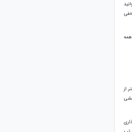
انید
خفی
همه
 از
خشی
اری
نید (Command + ,) و روی تب