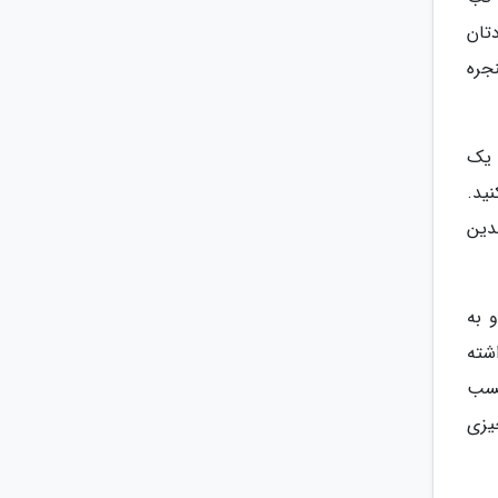
بهره ببرید یا خودتان
جره
 یک
نید.
دین
 و به
 داشته
چسب
یزی