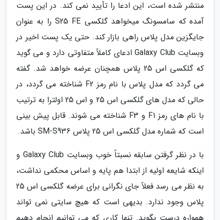
منتشر شده است، این ادعا را تأیید نمی کند. در این پست
آمده که سامسونگ میخواهد گلکسی S25 FE را به عنوان
جایگزین مدل پلاس راهی بازار کند. حتی یک پست اخیر در
وبسایت Galaxy Club ادعای کاملاً متفاوتی دارد و می گوید
که گلکسی اس 25 پلاس همچنان عرضه خواهد شد. گفته
می گردد که مدل پلاس با نام رمز F2 شناخته می گردد، در
حالی که مدل های گلکسی اس 25 و اس 25 اولترا به ترتیب
با نام های رمز F1 و F3 شناخته می شوند. قابل پیش بینی
است که شماره مدل گلکسی اس 25 پلاس SM-S936 باشد.
با در نظر گرفتن سابقه نسبتاً خوب وبسایت Galaxy Club و
اینکه شایعه اولیه از ابتدا هم پایه و اساس محکمی نداشت،
به نظر می رسد فعلاً جای نگرانی برای عرضه گلکسی اس 25
پلاس وجود ندارد. بدیهی است که هیچ سایتی نمی تواند
همواره درست بگوید. تنها کاری که می توانیم انجام دهیم