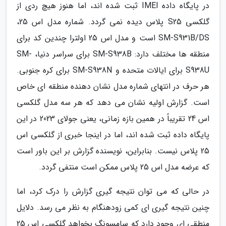
در پایگاه داده IMEI ثبت شده اند، اما هنوز هیچ ردی از
گلکسی S25 پلاس دیده نمی گردد. شماره مدل اس 25،
SM-S931B/DS است و مدل اس 25 اولترا چندین کد برای
منطقه ها مختلف دارد: SM-S938B برای سراسر دنیا، SM-
S938U برای ایالات متحده و SM-S938N برای کره جنوبی.
هر حرف در انتهای شماره مدل نشان دهنده منطقه ای خاص
است. گزارش اولیه نشان می دهد که هر سه مدل گلکسی
اس 24 تقریباً در همین بازه زمانی، یعنی جولای 2023 در این
پایگاه داده ثبت شده اند، اما در اینجا خبری از گلکسی اس
25 پلاس نیست. بنابراین، نویسنده گزارش بر این باور است
که عرضه مدل اس 25 پلاس ممکن است منتفی گردد.
در حالی که می توان نتیجه گیری گزارش را درک کرد، اما
چنین نتیجه گیری ای کمی زودهنگام به نظر می رسد. دلایل
منطقی ای وجود دارد که سامسونگ بخواهد گلکسی اس 25