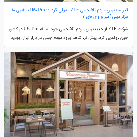
قدرتمندترین مودم 5G جیبی ZTE معرفی گردید: U60 Pro با باتری 10
هزار میلی آمپر و وای فای 7
شرکت ZTE از جدیدترین مودم 5G جیبی خود به نام U60 Pro در کشور
چین رونمایی کرد. پیش تر، شاهد ورود مودم جیبی در بازار ایران بودیم.