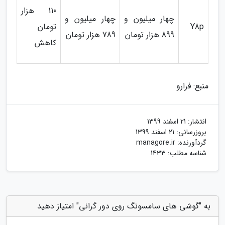
110 هزار
چهار میلیون و
چهار میلیون و
Y8p
تومان
899 هزار تومان
789 هزار تومان
کاهش
منبع: فرارو
انتشار:
21 اسفند 1399
بروزرسانی:
21 اسفند 1399
گردآورنده:
managore.ir
شناسه مطلب: 1433
به "گوشی های سامسونگ روی دور گرانی" امتیاز دهید