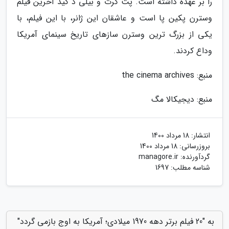
را بر عهده داشته است. پت گرت و بیلی د کید آخرین فیلم
وسترن پکین پا است و عاشقان این ژانر، با این فیلم، با
یکی از بزرگ ترین وسترن سازهای تاریخ سینمای آمریکا
وداع کردند.
منبع: the cinema archives
منبع: دیجیکالا مگ
انتشار:
18 مرداد 1400
بروزرسانی:
18 مرداد 1400
گردآورنده:
managore.ir
شناسه مطلب: 1697
به "20 فیلم برتر دهه 1970 میلادی؛ آمریکا به اوج بازمی گردد"