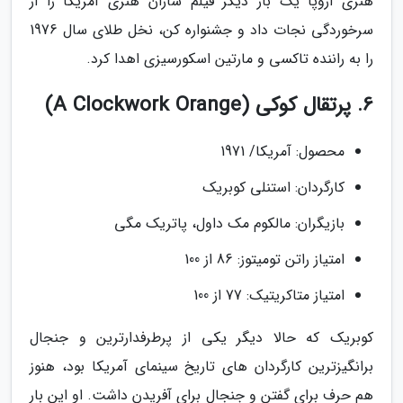
هنری اروپا یک بار دیگر فیلم سازان هنری آمریکا را از
سرخوردگی نجات داد و جشنواره کن، نخل طلای سال 1976
را به راننده تاکسی و مارتین اسکورسیزی اهدا کرد.
6. پرتقال کوکی (A Clockwork Orange)
محصول: آمریکا/ 1971
کارگردان: استنلی کوبریک
بازیگران: مالکوم مک داول، پاتریک مگی
امتیاز راتن تومیتوز: 86 از 100
امتیاز متاکریتیک: 77 از 100
کوبریک که حالا دیگر یکی از پرطرفدارترین و جنجال
برانگیزترین کارگردان های تاریخ سینمای آمریکا بود، هنوز
هم حرف برای گفتن و جنجال برای آفریدن داشت. او این بار