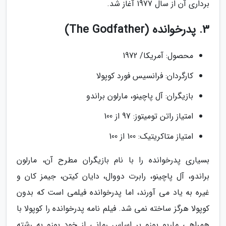
برداری آن از سال 1977 آغاز شد.
3. پدرخوانده (The Godfather)
محصول: آمریکا/ 1972
کارگردان: فرانسیس فورد کوپولا
بازیگران: آل پاچینو، مارلون براندو
امتیاز راتن تومیتوز: 97 از 100
امتیاز متاکریتیک: 100 از 100
بسیاری پدرخوانده را با نام بازیگران مطرح آن، مارلون
براندو، آل پاچینو، رابرت دووال، دایان کیتن، جیمز کان و
غیره به یاد می آورند، اما پدرخوانده فیلمی است که بدون
کوپولا هرگز ساخته نمی شد. فیلم نامه پدرخوانده را کوپولا با
همراهی ماریو پوزو بر اساس رمانی از خود پوزو به رشته