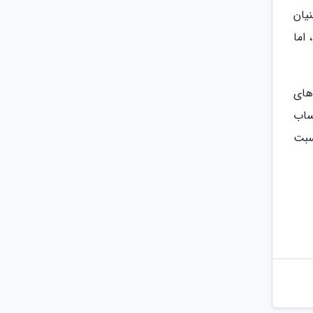
یان
اما
های
ساب
سبت