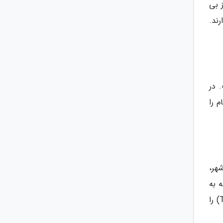
 بی
ند.
هم درست نیست. در
 را
فقط 32 کیلومتر شمال شهر،
 به
اینجا می آیند، رطوبت خود را به تپه ها راهنمایی نموده و در نهایت در اینجا بیابان خشک تابرناس (Tabernas Desert) را