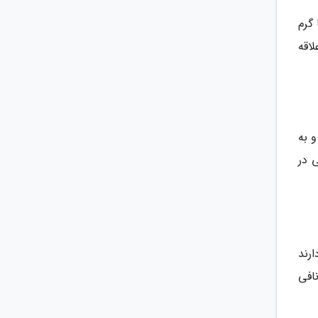
 گرم
اقه
 به
 در
رند
ان از جمله آن ها سانتورینی (Santorini) و آنافی