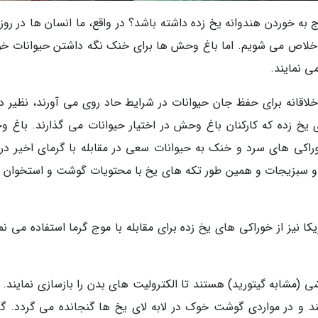
ه خوردن هندوانه یخ زده داشته باشد؟ در واقع، ما انسان ها در روز
ا خلاص می شویم. اما باغ وحش ها برای خنک نگه داشتن حیوانات خود
ی نمایند.
لاقانه برای حفظ جان حیوانات در شرایط حاد روی می آورند، نظیر 
یخ زده که کارکنان باغ وحش در اختیار حیوانات می گذارند. باغ 
ر آمریکا، با دادن خوراکی های سرد و خنک به حیوانات سعی در مقابله با گرمای اخیر در
وه و سبزیجات و همین طور تکه های یخ با محتویات گوشت و استخوان را
Marylan) در بالتیمور آمریکا نیز از خوراکی های یخ زده برای مقابله با موج گرما استفاده می ن
 (مشابه گیتورید) هستند تا الکترولیت های بدن را بازسازی نمایند. ب
و در مواردی گوشت خوک در لابه لای یخ ها گنجانده می گردد. گ