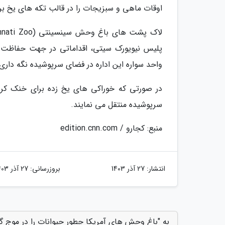
اوقات ماهی و سبزیجات را در قالب تکه های یخ بر
پلیس نیویورک سیتی، اقداماتی در جهت حفاظت از
واحد سواره این اداره در فضای سرپوشیده نگه داری
در صورتی که خوراکی های یخ زده برای خنک کردن
سرپوشیده منتقل می نمایند.
منبع: کجارو / edition.cnn.com
انتشار:
27 آذر 1403
بروزرسانی:
27 آذر 1403
به "باغ وحش های آمریکا چطور حیوانات را در موج گر