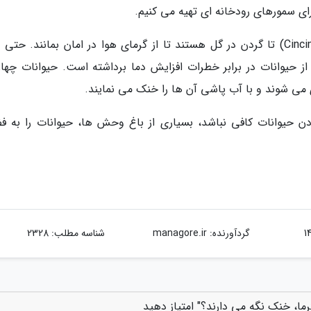
ای سمورهای رودخانه ای تهیه می کنیم.
لاک پشت های باغ وحش سینسینتی (Cincinnati Zoo) تا گردن در گل هستند تا از گرمای هوا در امان بمانند. حتی
 حیوانات در برابر خطرات افزایش دما برداشته است. حیوانات چهار
 می شوند و با آب پاشی آن ها را خنک می نمایند.
 حیوانات کافی نباشد، بسیاری از باغ وحش ها، حیوانات را به ف
گردآورنده:
managore.ir
شناسه مطلب: 2328
ما، خنک نگه می دارند؟" امتیاز دهید