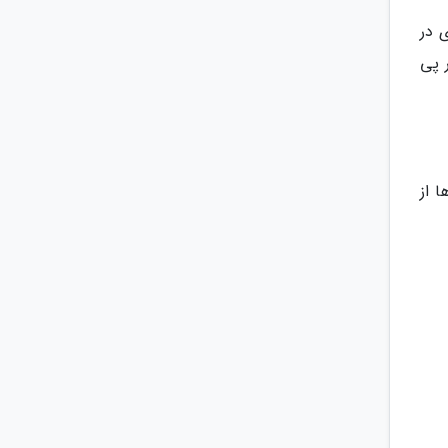
 در
 پی
 از