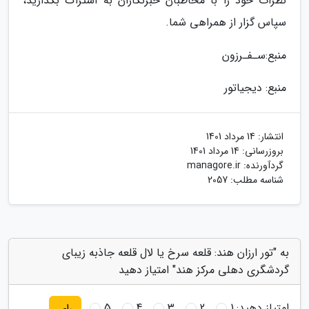
نظرات خود را با مخاطبان خبرنگاران به اشتراک بگذارید،
سپاس گزار از همراهی شما.
منبع:سـفـرزون
منبع: دیجیاتور
انتشار:
14 مرداد 1401
بروزرسانی:
14 مرداد 1401
گردآورنده:
managore.ir
شناسه مطلب: 2057
به "تور ارزان هند: قلعه سرخ یا لال قلعه جاذبه زیبای
گردشگری دهلی مرکز هند" امتیاز دهید
امتیاز دهید:
1
2
3
4
5
رای