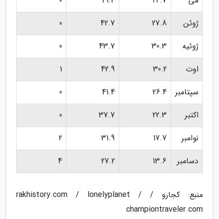
می
24.7
41.4
0
ژوئن
27.8
42.7
0
ژوئیه
30.3
43.7
0
اوت
30.2
42.9
1
سپتامبر
26.4
41.4
0
اکتبر
22.3
37.7
0
نوامبر
17.7
31.9
2
دسامبر
13.6
27.2
4
منبع: کجارو / rakhistory.com / lonelyplanet /
championtraveler.com