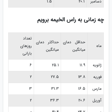
دسامبر
20.1
1.5
چه زمانی به راس الخیمه برویم
تعداد
حداقل دمای
حداکثر دمای
ماه
روزهای
میانگین
میانگین
بارانی
ژانویه
11.9
25.1
6
فوریه
13.8
27.5
2
مارس
16.5
31.3
3
آوریل
20.6
36.3
2