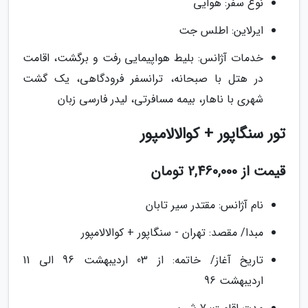
نوع سفر: هوایی
ایرلاین: اطلس جت
خدمات آژانس: بلیط هواپیمایی رفت و برگشت، اقامت
در هتل با صبحانه، ترانسفر فرودگاهی، یک گشت
شهری با ناهار، بیمه مسافرتی، لیدر فارسی زبان
تور سنگاپور + کوالالامپور
قیمت از 2,460,000 تومان
نام آژانس: مقتدر سیر تابان
مبدا/ مقصد: تهران - سنگاپور + کوالالامپور
تاریخ آغاز/ خاتمه: از 03 اردیبهشت 96 الی 11
اردیبهشت 96