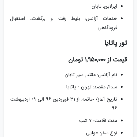
ایرلاین: تابان
خدمات آژانس: بلیط رفت و برگشت، استقبال
فرودگاهی
تور پاتایا
قیمت از 1,950,000 تومان
نام آژانس: مقتدر سیر تابان
مبدا/ مقصد: تهران - پاتایا
تاریخ آغاز/ خاتمه: از 31 فروردین 96 الی 09 اردیبهشت
96
مدت اقامت: 7 شب
نوع سفر: هوایی