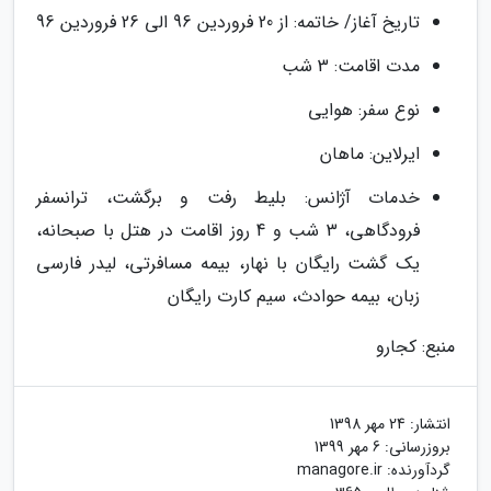
تاریخ آغاز/ خاتمه: از 20 فروردین 96 الی 26 فروردین 96
مدت اقامت: 3 شب
نوع سفر: هوایی
ایرلاین: ماهان
خدمات آژانس: بلیط رفت و برگشت، ترانسفر
فرودگاهی، 3 شب و 4 روز اقامت در هتل با صبحانه،
یک گشت رایگان با نهار، بیمه مسافرتی، لیدر فارسی
زبان، بیمه حوادث، سیم کارت رایگان
منبع: کجارو
انتشار:
24 مهر 1398
بروزرسانی:
6 مهر 1399
گردآورنده:
managore.ir