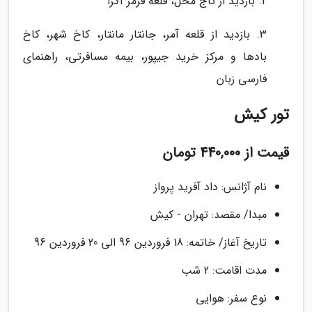
2. بازدید از تاج محل، قلعه قرمز آگرا
3. بازدید از قلعه آمر، جانتار مانتار، کاخ شهر، کاخ
بادها و مرکز خرید جیپور، بیمه مسافرتی، راهنمای
فارسی زبان
تور کیش
قیمت از 440,000 تومان
نام آژانس: داد آفرید پرواز
مبدا/ مقصد: تهران - کیش
تاریخ آغاز/ خاتمه: 18 فروردین 96 الی 20 فروردین 96
مدت اقامت: 2 شب
نوع سفر: هوایی