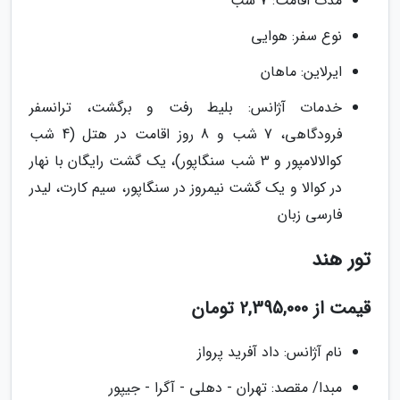
مدت اقامت: 7 شب
نوع سفر: هوایی
ایرلاین: ماهان
خدمات آژانس: بلیط رفت و برگشت، ترانسفر
فرودگاهی، 7 شب و 8 روز اقامت در هتل (4 شب
کوالالامپور و 3 شب سنگاپور)، یک گشت رایگان با نهار
در کوالا و یک گشت نیمروز در سنگاپور، سیم کارت، لیدر
فارسی زبان
تور هند
قیمت از 2,395,000 تومان
نام آژانس: داد آفرید پرواز
مبدا/ مقصد: تهران - دهلی - آگرا - جیپور